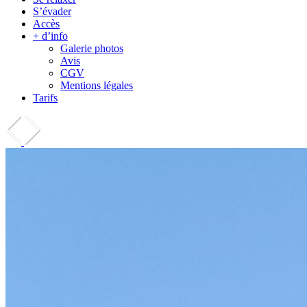
S’évader
Accès
+ d’info
Galerie photos
Avis
CGV
Mentions légales
Tarifs